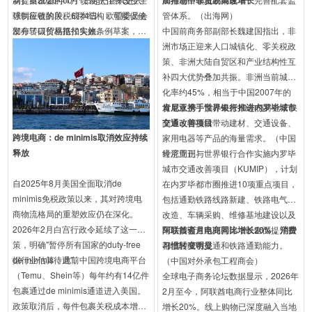
球供应链的关税成本结构，可能促使
强制征收阶段。6月4日，欧盟委员会
管体系。（出海网）
部分转口贸易路径失效。
发布了碳价格抵扣实施条例草案，明
中国前商务部副部长魏建国指出，非
确了第三国碳定价如何从CBAM证书
洲市场正迎来人口城镇化、零关税政
成本中抵扣的规则。这对中国钢铁、
策、非洲大陆自贸区和产业结构性互
铝、水泥、化肥、电力和氢能出口商
补四大优势叠加共振。非洲当前城镇
影响深远——未能提供有效碳价证明
化率约45%，相当于中国2007年的
的企业将面临含"惩罚性溢价"的默认
发展水平，预计未来10年仍将处于快
肯尼亚携手世界银行推进内罗毕城市
值核算。
车道，将持续带动建材、交通设备、
交通改善项目
跨境电商：de minimis取消效应持续
家用电器等产品的海量需求。（中国
释放
经济周刊）
肯尼亚正与世界银行合作实施内罗毕
城市交通改善项目（KUMIP），计划
自2025年8月美国全面取消de
在内罗毕都市圈推进10项重点项目，
minimis免税政策以来，其对跨境电
包括通勤铁路线路新建、铁路电气化
商物流格局的重塑效应仍在深化。
改造、车辆采购、维修基地建设以及
2026年2月白宫行政令延续了这一政
车站接驳道路完善等，以全面提升首
阿联酋斋月电商同比增长20%，消费
策，明确"暂停所有国家的duty-free
都地区城市交通和铁路通勤能力。
习惯转变明显
de minimis待遇"。
据行业估算，此前中国跨境电商平台
（中国对外承包工程商会）
（Temu、Shein等）每年约有14亿件
全球电子商务论坛数据显示，2026年
包裹通过de minimis通道进入美国。
2月至今，阿联酋电商行业整体同比
政策取消后，每件包裹关税成本增加
增长20%。线上购物已深度融入当地