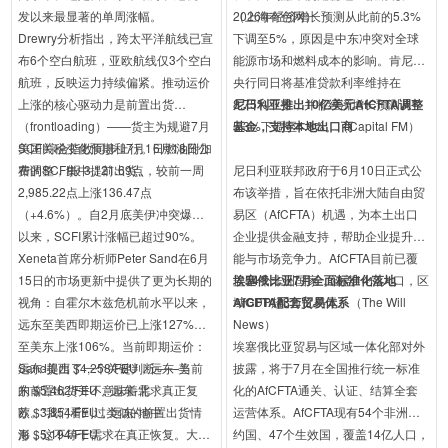
发以来最显著的单周涨幅。
（上海有色网）
2026年经济增长预测从此前的5.3%
Drewry分析指出，跨太平洋航线已宣
下调至5%，原因是中东冲突对全球
布6个空白航班，亚欧航线仅3个空白
能源市场和燃料成本的影响。肯尼亚
航班，反映运力持续偏紧。推动运价
央行同日将基准贷款利率维持在
上涨的核心驱动力是前置出货
8.75%不变，并将经济增长预测从
尼日利亚推出10亿美元AfCFTA调整
（frontloading）——货主为规避7月
5.3%下调至4.9%。（Capital FM）
基金，支持本地出口商
美国关税变化预期和7月1日燃油附加
SCFI综合指数同步上行。6月18日公
费调整，集中提前出货。
布的SCFI报 3,121.69点，较前一周
尼日利亚联邦政府于6月10日正式公
2,985.22点上涨136.47点
布该举措，旨在依托非洲大陆自由贸
（+4.6%）。自2月底美伊冲突爆发
易区（AfCFTA）机遇，为本土出口
以来，SCFI累计涨幅已超过90%。
企业提供金融支持，帮助企业提升产
Xeneta首席分析师Peter Sand在6月
能与市场竞争力。AfCFTA目前已覆
15日的市场更新中提供了更为长期的
盖54个非洲国家，涵盖14亿人口，区
埃塞俄比亚7月全面标准化落地
视角：自霍尔木兹危机前水平以来，
域GDP超3万亿美元。（The Will
AfCFTA配套贸易体系
远东至美西即期运价已上涨127%，
News）
至美东上涨106%。当前即期运价：
埃塞俄比亚贸易与区域一体化部对外
远东-美西 $4,258/FEU，远东-美
Sand提出了一个关键判断——当前
披露，将于7月在全国推行统一标准
东 $5,462/FEU，远东-北
的前置出货并不意味着需求真正复
化的AfCFTA通关、认证、结算全套
欧 $3,854/FEU，远东-地中
苏。"我们看到过类似的前置出货情
运营体系。AfCFTA现有54个非洲签
海 $5,194/FEU。
形，这不等于需求在真正恢复。大量
约国、47个生效国，覆盖14亿人口，