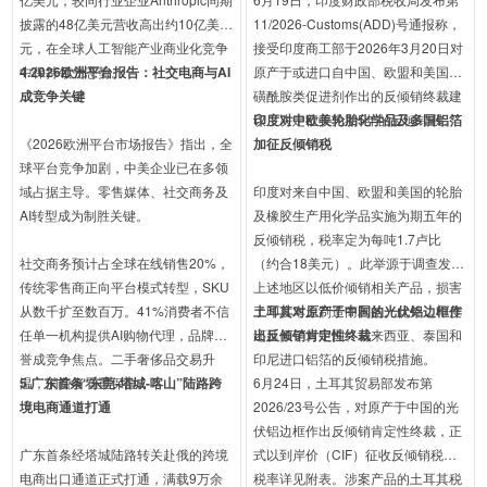
披露的48亿美元营收高出约10亿美
11/2026-Customs(ADD)号通报称，
元，在全球人工智能产业商业化竞争
接受印度商工部于2026年3月20日对
中保持领先态势。
4.2026欧洲平台报告：社交电商与AI
原产于或进口自中国、欧盟和美国的
成竞争关键
磺酰胺类促进剂作出的反倾销终裁建
议，决定征收为期5年的反倾销税。
印度对中欧美轮胎化学品及多国铝箔
《2026欧洲平台市场报告》指出，全
加征反倾销税
球平台竞争加剧，中美企业已在多领
域占据主导。零售媒体、社交商务及
印度对来自中国、欧盟和美国的轮胎
AI转型成为制胜关键。
及橡胶生产用化学品实施为期五年的
反倾销税，税率定为每吨1.7卢比
社交商务预计占全球在线销售20%，
（约合18美元）。此举源于调查发现
传统零售商正向平台模式转型，SKU
上述地区以低价倾销相关产品，损害
从数千扩至数百万。41%消费者不信
了印度本土制造商利益。此外，印度
土耳其对原产于中国的光伏铝边框作
任单一机构提供AI购物代理，品牌声
还延长了对中国、马来西亚、泰国和
出反倾销肯定性终裁
誉成竞争焦点。二手奢侈品交易升
印尼进口铝箔的反倾销税措施。
温，消费者看重保值。
5.广东首条“东莞-塔城-喀山”陆路跨
6月24日，土耳其贸易部发布第
境电商通道打通
2026/23号公告，对原产于中国的光
伏铝边框作出反倾销肯定性终裁，正
广东首条经塔城陆路转关赴俄的跨境
式以到岸价（CIF）征收反倾销税，
电商出口通道正式打通，满载9万余
税率详见附表。涉案产品的土耳其税