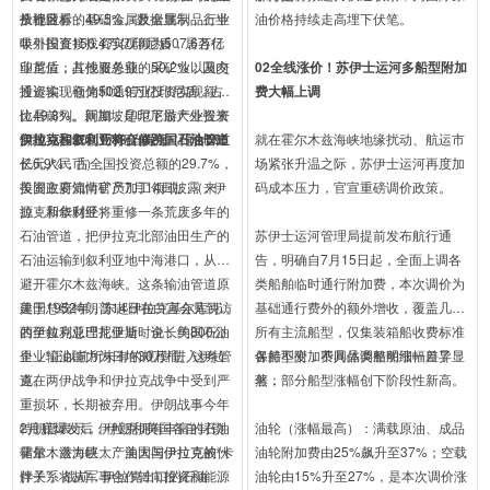
投资目标的49.5%。数据显示，上半
个地区。
从行业看，基础金属及金属制品行业
油价格持续走高埋下伏笔。
年外国直接投资实现额为507.6万亿
吸引投资150.4万亿印尼盾，居各行
印尼盾，占投资总额的50.2%；国内
业首位；其他服务业、采矿业以及交
02全线涨价！苏伊士运河多船型附加
投资实现额为502.9万亿印尼盾，占
通运输、仓储和通信业投资实现额也
费大幅上调
比49.8%。新加坡是印尼最大外资来
位居前列。同期，印尼下游产业投资
源地，投资额为88亿美元（约合596
实现额达300.1万亿印尼盾，同比增
伊拉克和叙利亚将合修跨国石油管道
就在霍尔木兹海峡地缘扰动、航运市
亿元人民币）。
长6.9%，占全国投资总额的29.7%，
场紧张升温之际，苏伊士运河再度加
投资主要流向矿产加工领域。（
美国政府知情官员7月14日披露，伊
来
码成本压力，官宣重磅调价政策。
源：新华财经
拉克和叙利亚将重修一条荒废多年的
）
石油管道，把伊拉克北部油田生产的
苏伊士运河管理局提前发布航行通
石油运输到叙利亚地中海港口，从而
告，明确自7月15日起，全面上调各
避开霍尔木兹海峡。这条输油管道原
类船舶临时通行附加费，本次调价为
建于1952年，东起伊拉克基尔库克，
美国总统特朗普14日在白宫会见到访
基础通行费外的额外增收，覆盖几乎
西至叙利亚巴尼亚斯，全长约800公
的伊拉克总理扎伊迪时说，美国石油
所有主流船型，仅集装箱船收费标准
里，输油能力为日均30万桶。这条管
企业“正以前所未有的规模”进入伊拉
保持不变，不同品类船舶涨幅差异显
各船型附加费具体调整明细一目了
道在两伊战争和伊拉克战争中受到严
克。
著，部分船型涨幅创下阶段性新高。
然：
重损坏，长期被弃用。伊朗战事今年
2月底爆发后，伊朗和美国各自封锁
特朗普表示，伊拉克拥有丰富的石油
油轮（涨幅最高）：满载原油、成品
霍尔木兹海峡，产油大国伊拉克被“卡
储量，潜力巨大，美国与伊拉克的伙
油轮附加费由25%飙升至37%；空载
脖子”。战前，伊拉克出口的石油
伴关系将从军事合作转向投资和能源
油轮由15%升至27%，是本次调价涨