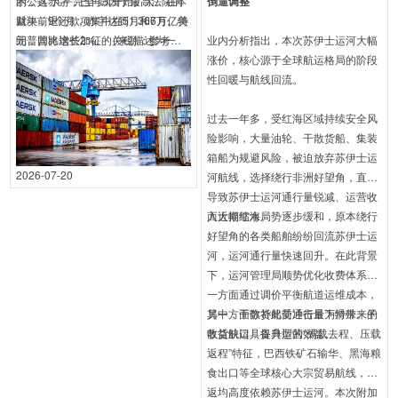
示，这“几乎完全”归因于最高法院的
的公共赤字，已再次开始扩大。在本
倒逼调整
裁决，退还款项集中在5月和6月。特
财年前9个月，赤字达到1.367万亿美
朗普曾将这些加征的关税描述为一
元，同比增长2%。（来源：参考消
业内分析指出，本次苏伊士运河大幅
根“魔杖”，既能推动产业回流美国，
息）
涨价，核心源于全球航运格局的阶段
又能为美国出口争取更有利的条件，
性回暖与航线回流。
还能扭转公共财政的颓势。
过去一年多，受红海区域持续安全风
险影响，大量油轮、干散货船、集装
箱船为规避风险，被迫放弃苏伊士运
2026-07-20
河航线，选择绕行非洲好望角，直接
导致苏伊士运河通行量锐减、运营收
入大幅缩水。
而近期红海局势逐步缓和，原本绕行
好望角的各类船舶纷纷回流苏伊士运
河，运河通行量快速回升。在此背景
下，运河管理局顺势优化收费体系，
一方面通过调价平衡航道运维成本，
另一方面弥补此前通行量下滑带来的
其中，干散货船受冲击最为特殊。干
收益缺口，提升运营效益。
散货航运具备典型的“满载去程、压载
返程”特征，巴西铁矿石输华、黑海粮
食出口等全球核心大宗贸易航线，往
返均高度依赖苏伊士运河。本次附加