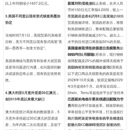
比上年同期缩小1607.2亿元。
元汇率无变化，截止发稿，在岸人民
新规7月1日生效
币对100日元汇率报4.2000，较上一
3.美国不同意以现有形式续签美墨加
个交易日盘价4.2000，无变化。
英国政府公布自7月1日起实施的钢铁
协定
贸易措施详情。英国政府表示，将限
制免税钢铁进口，整体配额总量较现
当地时间7月1日，美国贸易代表格里
行钢铁保障措施减少51%。超出上述
尔称，美方不同意以现有形式续签“美
水平的任何进口将面临50%的关税。
国—墨西哥—加拿大协定”。
该措施将适用于英国本土也能生产的
英国提前取消低价值进口关税豁免，
钢铁产品。英国政府表示，现行钢铁
2028年10月落地
美国将继续与墨西哥和加拿大就贸易
保障配额及25%的额外保障关税将于
逆差等问题进行沟通，在问题得到解
2026年6月30日后停止适用。
英国政府宣布将取消价值135英镑及
决或该协定终止前，现有协定依然有
以下进口商品关税豁免的政策提前至
效。
2028年10月实施，较原定最晚2029
年3月提前6个月。此举旨在回应
4.澳大利亚5月意外逆差30亿澳元，
Shein、Temu等超低价平台扩张对本
创2015年底以来最大缺口
土品牌的冲击。此前16家英国大型零
巴西延长电动车零关税进口配额六个
售商联合呼吁加速改革。财政部称此
月
澳大利亚统计局发布的数据显示，5
举将创造公平竞争环境，打击逃税行
月意外录得超过30亿澳元的贸易逆
为。同时政府将审查在线平台增值税
联邦政府决定将电动车的零关税进口
差，为年内第二次出现逆差，且创下
征收机制，确保跨境卖家合规纳税。
配额（CKD和SKD形式）延长六个