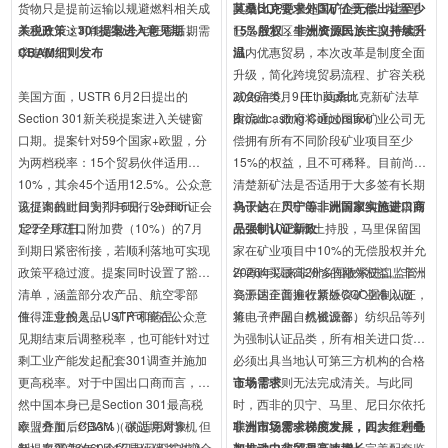
货物只是提前运输以规避燃料相关成
区域GDP总量超3万亿美元。埃塞早
莫桑比克要求外国矿企无偿出让至少
本上升，这可能导致今年旺季后期需
关税政策：301提案进入意见期，
已是自贸区生效成员国，长期开展区
15%股权，非洲资源民族主义持续升
求走软。"
CBAM细则发布
域内优惠贸易，本次改革是制度全面
温
升级，简化跨境贸易流程、扩容关税
美国方面，USTR 6月2日提出的
减免品类。（Ethiopian
2026年6月9日，莫桑比克新矿法草
Section 301新关税提案进入关键窗
Broadcasting Corporation）
案流出，政府将通过国家矿业公司无
口期。提案针对59个国家+欧盟，分
偿拥有所有不同阶段矿业项目至少
为两档税率：15个贸易伙伴适用
15%的权益，且不可稀释。目前尚不
10%，其余45个适用12.5%。公众意
清楚新矿法是否适用于大多签有长期
见征询截止日为7月6日，公开听证会
该提案的时间安排与现行Section
协议的在产矿山。此前加纳已要求露
乌干达、贝宁等非洲国家实施进口商
定于7月7日。
122全球进口附加费（10%）的7月
天采矿100%本土持股，马里保留国
品强制认证新政
到期日紧密衔接，若顺利落地可实现
家在矿业项目中10%的无偿股权并允
政策平稳过渡。提案同时设置了豁免
许再购买最高20%的额外权益。非洲
2026年以来非洲多国收紧进口监管：
清单，涵盖部分农产品、航空零部
资源国正普遍收紧外资矿业准入政
乌干达全面推行新版COC强制认证，
件、工业投入品、矿产和药品。
值得注意的是，USTR可能在公众意
策。（中国自然资源部）
将电子产品、机械设备、纺织品等列
见期结束后调整税率，也可能针对过
为强制认证品类，所有相关进口货物
剩工业产能发起配套301调查并施加
必须出具当地认可第三方机构的合格
更高税率。对于中国出口商而言，虽
证书，否则无法完成清关。与此同
市场需求
然中国本身已是Section 301最高税
时，西非的贝宁、马里、尼日尔依托
率（叠加后约33%）的适用对象，但
欧盟方面，CBAM（碳边境调节机
联合国贸发会议的支持，同步推进电
非洲市场需求梯度发展，四大红利叠
新提案覆盖的60个贸易伙伴将改变全
制）自2026年1月1日起已正式进入
商与进口领域政策改革，完善配套监
加推动中非贸易高速增长