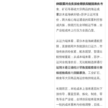
费翻倍式上涨，将直接大幅抬高粮
04双重冲击共振全球供应链迎来大考
食、矿石等基础大宗商品的海运成
本。
霍尔木兹海峡封锁+苏伊士运河涨
价，两大核心海运通道的双重利空形
成共振，彻底打乱全球航运节奏，全
产业链成本上行压力全面凸显。
从运力端来看，霍尔木兹海峡通航受
限，直接锁死中东能源出口运力，市
场有效供给收紧，船东观望、暂缓出
航情绪蔓延；从成本端来看，苏伊士
运河全线涨价后，无论船舶选择通行
运河，还是绕行好望角规避费用，整
短期来看，油轮、干散货船租金将持
体运输成本均大幅攀升。
续维持高位，国际原油、工业矿石、
粮食等大宗商品海运价格持续走高。
长期而言，本轮成本上涨将逐层向下
游传导，覆盖贸易、炼化、制造、零
售等全产业链，全球供应链将迎来新
一轮的成本重构与价格调整，后续航