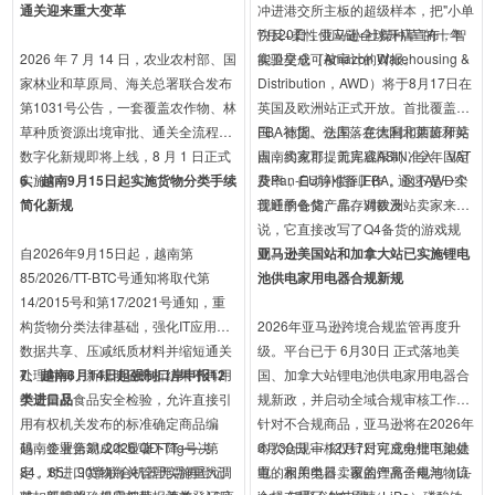
通关迎来重大变革
冲进港交所主板的超级样本，把"小单
快反+柔性供应链+社媒种草"的十年
7月20日，亚马逊全球开店宣布，智
2026 年 7 月 14 日，农业农村部、国
实验交成可被审计的财报。
能卫星仓（Amazon Warehousing &
家林业和草原局、海关总署联合发布
Distribution，AWD）将于8月17日在
第1031号公告，一套覆盖农作物、林
英国及欧洲站正式开放。首批覆盖英
草种质资源出境审批、通关全流程的
国、德国、法国、意大利和西班牙站
FBA补货。仓库落在德国北莱茵和英
数字化新规即将上线，8 月 1 日正式
点，卖家可提前完成ASIN准入、VAT
国南约克郡，无库容限制，全年固定
实施！
6、越南9月15日起实施货物分类手续
及Pan-EU等准备工作，通过AWD实
费率，自动补货到FBA。这不是一个
简化新规
现旺季备货、库存调拨及
普通的仓储产品。对欧洲站卖家来
说，它直接改写了Q4备货的游戏规
自2026年9月15日起，越南第
则。
亚马逊美国站和加拿大站已实施锂电
85/2026/TT-BTC号通知将取代第
池供电家用电器合规新规
14/2015号和第17/2021号通知，重
构货物分类法律基础，强化IT应用与
2026年亚马逊跨境合规监管再度升
数据共享、压减纸质材料并缩短通关
级。平台已于 6月30日 正式落地美
处理时间，新规明确分析结果不再用
7、越南8月14日起强制口岸申报12
国、加拿大站锂电池供电家用电器合
于质量及食品安全检验，允许直接引
类进口品
规新政，并启动全域合规审核工作。
用有权机关发布的标准确定商品编
针对不合规商品，亚马逊将在2026年
码，企业合规成本显著下降——第
越南签署第31/2026/QĐ-TTg号决
6月30日 — 12月7日完成分批下架处
本次合规审核仅针对可充电锂电池供
84、85、90章联合机器无需再登记
定，对进口货物海关管理实施重大调
置，相关类目卖家的产品合规与物流
电的家用电器，覆盖锂离子电池（Li-