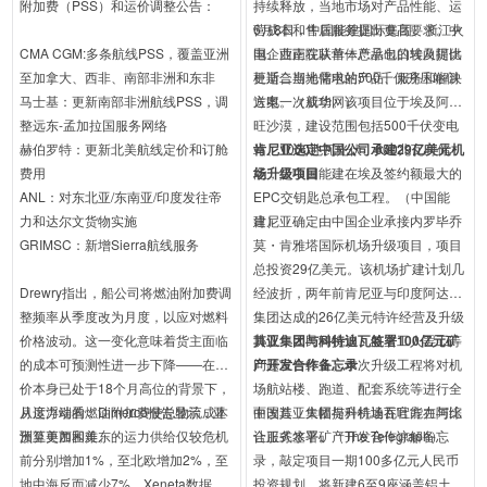
附加费（PSS）和运价调整公告：
持续释放，当地市场对产品性能、运
营成本和售后服务提出更高要求。中
6月8日，中国能建国际集团、浙江火
CMA CGM:多条航线PSS，覆盖亚洲
国企业正在从单一产品出口转向提供
电、西南院联营体总承包的埃及阿比
至加拿大、西非、南部非洲和东非
更适合当地需求的产品、服务和解决
杜斯二期光储电站500千伏升压站倒
马士基：更新南部非洲航线PSS，调
方案。（新华网）
送电一次成功。该项目位于埃及阿斯
整远东-孟加拉国服务网络
旺沙漠，建设范围包括500千伏变电
赫伯罗特：更新北美航线定价和订舱
站、1000兆瓦光伏、600兆瓦时储
肯尼亚选定中国公司承建29亿美元机
费用
能，是中国能建在埃及签约额最大的
场升级项目
ANL：对东北亚/东南亚/印度发往帝
EPC交钥匙总承包工程。（中国能
力和达尔文货物实施
建）
肯尼亚确定由中国企业承接内罗毕乔
GRIMSC：新增Sierra航线服务
莫・肯雅塔国际机场升级项目，项目
总投资29亿美元。该机场扩建计划几
Drewry指出，船公司将燃油附加费调
经波折，两年前肯尼亚与印度阿达尼
整频率从季度改为月度，以应对燃料
集团达成的26亿美元特许经营及升级
价格波动。这一变化意味着货主面临
协议，因民间抗议、航空工人罢工等
其亚集团
与科特迪瓦签署100亿元矿
的成本可预测性进一步下降——在运
问题宣告终止。本次升级工程将对机
产开发合作备忘录
价本身已处于18个月高位的背景下，
场航站楼、跑道、配套系统等进行全
月度浮动的燃油附加费使总物流成本
从运力端看，Dimerco报告显示，亚
面改造，大幅提升机场吞吐能力与综
中国其亚集团与科特迪瓦官方在阿比
预算更加困难。
洲至美西和美东的运力供给仅较危机
合服务水平。（The Telegraph）
让正式签署矿产开发合作谅解备忘
前分别增加1%，至北欧增加2%，至
录，敲定项目一期100多亿元人民币
地中海反而减少7%。Xeneta数据印
投资规划，将新建6至9座涵盖铝土、