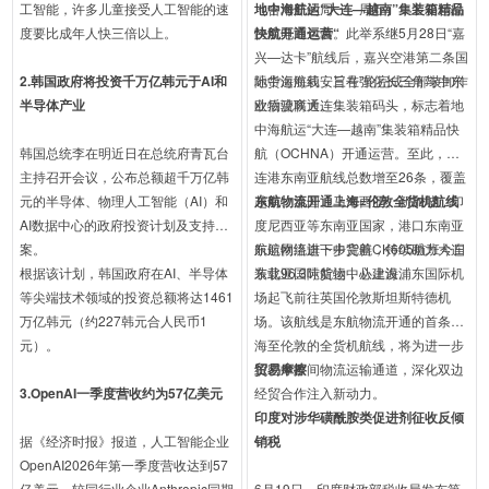
工智能，许多儿童接受人工智能的速
（含增开的周一、周五），主要运输
地中海航运“大连—越南”集装箱精品
度要比成年人快三倍以上。
跨境电商包裹。此举系继5月28日“嘉
快航开通运营“
兴—达卡”航线后，嘉兴空港第二条国
2.韩国政府将投资千万亿韩元于AI和
际货运航线，旨在强化长三角与中东
地中海海莉安三号”轮完成全部装卸作
半导体产业
欧物流联通。
业后驶离大连集装箱码头，标志着地
中海航运“大连—越南”集装箱精品快
韩国总统李在明近日在总统府青瓦台
航（OCHNA）开通运营。至此，大
主持召开会议，公布总额超千万亿韩
连港东南亚航线总数增至26条，覆盖
元的半导体、物理人工智能（AI）和
越南、泰国、马来西亚、新加坡、印
东航物流开通上海=伦敦全货机航线
AI数据中心的政府投资计划及支持方
度尼西亚等东南亚国家，港口东南亚
案。
航运网络进一步完善，持续助力大连
东航物流旗下中货航CK605航班今日
根据该计划，韩国政府在AI、半导体
东北亚国际航运中心建设。
装载96.3吨货物，从上海浦东国际机
等尖端技术领域的投资总额将达1461
场起飞前往英国伦敦斯坦斯特德机
万亿韩元（约227韩元合人民币1
场。该航线是东航物流开通的首条上
元）。
海至伦敦的全货机航线，将为进一步
织密中欧间物流运输通道，深化双边
贸易摩擦
3.OpenAI一季度营收约为57亿美元
经贸合作注入新动力。
印度对涉华磺酰胺类促进剂征收反倾
据《经济时报》报道，人工智能企业
销税
OpenAI2026年第一季度营收达到57
亿美元，较同行业企业Anthropic同期
6月19日，印度财政部税收局发布第