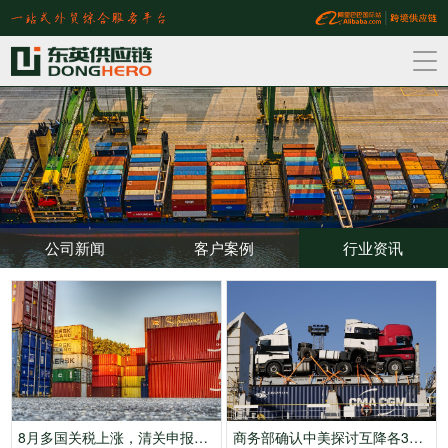
公司新闻
客户案例
行业资讯
8月多国关税上涨，清关申报规则全面收紧！
商务部确认中美探讨互降各300亿关税对等框架待落地