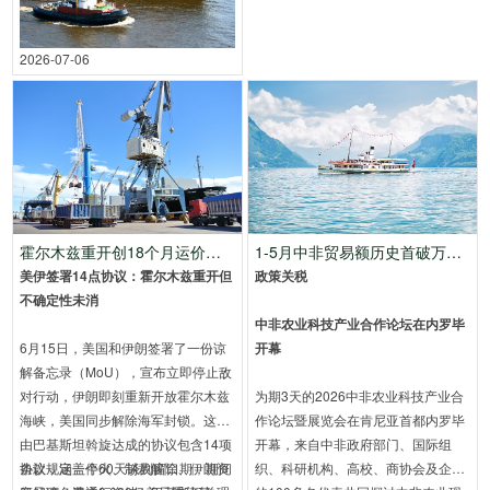
2026-07-06
霍尔木兹重开创18个月运价新高！
1-5月中非贸易额历史首破万亿，同比增长18.2%
美伊签署14点协议：霍尔木兹重开但
政策关税
不确定性未消
中非农业科技产业合作论坛在内罗毕
6月15日，美国和伊朗签署了一份谅
开幕
解备忘录（MoU），宣布立即停止敌
对行动，伊朗即刻重新开放霍尔木兹
为期3天的2026中非农业科技产业合
海峡，美国同步解除海军封锁。这份
作论坛暨展览会在肯尼亚首都内罗毕
由巴基斯坦斡旋达成的协议包含14项
开幕，来自中非政府部门、国际组
条款，涵盖停火、制裁解除、伊朗资
协议规定一个60天谈判窗口期，期间
织、科研机构、高校、商协会及企业