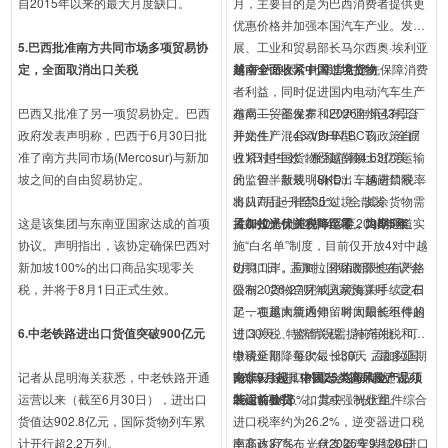
自2015年以来的最大月度缺口。
月，主要目的是为巴西消费者提供更
优惠价格并加强本国汽车产业。发
5.巴西批准南方共同市场多项贸易协
展、工业和贸易部长马尔西奥·埃利亚
定，全面取消出口关税
斯·罗萨表示，此举旨在优先保障消费
越南全面收紧中国过境货物
者利益，同时促进国内电动汽车生产
巴西又批准了另一项贸易协定。巴西
布局——圣保罗和巴伊亚州已有工厂
越南工贸部发布《2026年第43号合
政府发表声明称，巴西于6月30日批
开始生产混合动力车型。该政策自7
并文件》（43/VBHN-BCT），全面
准了南方共同市场(Mercosur)与新加
月1日起生效，配额总额4.63亿美
收紧对中国货物经越南领土过境运输
坡之间的自由贸易协定。
元，但半散装（SKD）车辆进口税率
的监管。新规明确指出，越南禁限进
将从7月起升至35%，全散装
出口商品一律禁止过境，其余货物需
这是该集团与东南亚国家达成的首项
（CKD）则维持14%至2026年底。
持有效通行证方可运输。口岸通道实
孟加拉光伏关税降至零，为期5年
协议。声明指出，该协定确保巴西对
施“白名单”制度，目前仅开放4对中越
新加坡100%的出口商品实现零关
边境口岸。同时，停留期限也有严格
6月11日，孟加拉国财政部长在议会
税，并将于8月1日正式生效。
限制：货物自完成入境海关手续之日
公布2026-27财年国家预算时，宣布
起，在越南境内停留时间最长不得超
了一项重大新通知：将太阳能组件的
6.中老铁路进出口货值突破900亿元
过 30天。特殊情况需提前审批，可
进口关税、监管关税、补充关税和预
申请延期，每次最长30天，最多延期
缴税全部降至0%。此前，孟加拉国
记者从昆明海关获悉，中老铁路开通
3次等，视具体规定。超时或违规可
光伏设备进口的综合税率高达
南非9月起：中国25类高风险产品须
运营以来（截至6月30日），进出口
能面临处罚、扣货或强制处置。
26.2%-58.6%。其中，光伏组件‌综合
装运前验货
货值达902.8亿元，国际货物列车累
进口税率约为26.2%‌，逆变器‌进口税
计开行超2.2万列。
率高达37%‌，光伏支架/安装结构‌进口
南非政府宣布，自2026年9月20日