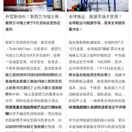
外贸新动向！新西兰与瑞士将于9月启动自贸协定谈判！
全球海运、能源市场大变局！
新西兰与瑞士将于9月启动自贸协定
全球航运与能源市场，迎来史诗级双
谈判
重冲击！
新西兰贸易部长托德・麦克克莱
据央视新闻权威报道，当地时间7月
（Todd McClay）日前表示，新西兰
12日凌晨，全球能源“咽喉”霍尔木兹
与瑞士已商定在9月开启谈判，磋商
海峡正式进入临时封锁状态，中东能
一份涵盖贸易、经济安全、投资及电
源海运近乎停摆；与此同时，苏伊士
子商务领域的双边协定。该消息发布
运河管理局官宣，7月15日起全面上
前，麦克克莱与瑞士联邦经济事务国
截至2025年12月的全年数据显示，
调全品类船舶通行附加费。
两大核心海运通道同步承压，地缘冲
务秘书埃莱娜・布德利格・阿尔蒂耶
新瑞双边贸易总额达18.8亿新西兰元
突阻断航运通路、政策调价推高运输
达在奥克兰举行了会晤。麦克克莱在
（折合11亿美元）。（
来源：新浪财
成本，油运、干散货、集装箱三大主
声明中称：“瑞士是新西兰的重要合作
经
）
流航线全线承压，国际原油、海运运
伙伴，同时也是全球创新能力顶尖、
价应声上涨，一场席卷全球的供应链
经济高度发达的国家之一。”“当前全
印度将建立强迫劳动产品进口禁令机
成本风暴已然来袭。
01紧急封锁！全球能源要道近乎停摆
球经济不确定性持续加剧，理念相近
制
的国家携手深化贸易与投资合作，比
作为全球能源贸易的核心命脉，霍尔
以往任何时候都更为关键。”
2026年7月14日，据路透社报道，印
木兹海峡承载着全球20%的原油贸易