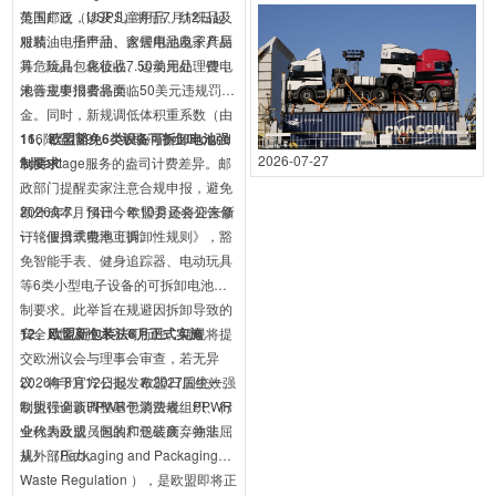
范围广泛，涉及儿童用品、纺织品及
美国邮政（USPS）将于7月12日起
地区。7月17日起，商家即可抢先报
服装、电子产品、家居用品及家具厨
对精油、指甲油、含锂电池电子产品
名。报名成功即可解锁CBT专属物流
具、玩具、化妆品、运动用品、锂电
等危险品包裹征收7.50美元处理费，
权益，享受更高效的揽收保障。（文
池等主要消费品类。
未合规申报者将面临50美元违规罚
章来源 ：新浪新闻、新闻网）
金。同时，新规调低体积重系数（由
166降至139），并取消商业Ground
11、欧盟豁免6类设备可拆卸电池强
2026-07-27
Advantage服务的盎司计费差异。邮
制要求
政部门提醒卖家注意合规申报，避免
额外成本。预计今年10月还将迎来新
2026年7月14日，欧盟委员会公告修
一轮假日季费率上调。
订《便携式电池可拆卸性规则》，豁
免智能手表、健身追踪器、电动玩具
等6类小型电子设备的可拆卸电池强
制要求。此举旨在规避因拆卸导致的
安全风险及技术不可行性。新规将提
12、欧盟新包装法8月正式实施
交欧洲议会与理事会审查，若无异
议，将于官方公报发布20日后生效。
2026年8月12日起，欧盟27国统一强
欧盟强调该调整基于消费者组织、行
制执行全新PPWR包装法规。PPWR
业代表及成员国的广泛磋商，并非屈
全称为欧盟《包装和包装废弃物法
从外部压力。
规》（Packaging and Packaging
Waste Regulation ），是欧盟即将正