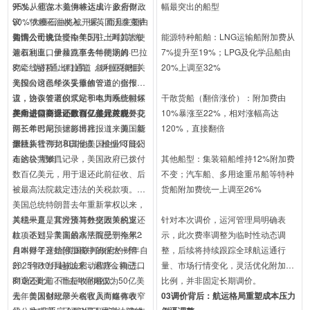
95%从霍尔木兹海峡运出，政府财政
开发。他说，美伊将达成许多合作协
幅最突出的船型
90%依赖石油收入。据英国沃泰克萨
议，“大量石油将被开采，而且主要由
咨询公司统计，今年5月，伊拉克海
美国公司来负责”。
知情人士说，经由美国驻土耳其大使
能源特种船舶：LNG运输船附加费从
运石油出口量暴跌至去年同期的
兼叙利亚、伊拉克事务特使汤姆·巴拉
7%提升至19%；LPG及化学品船由
8%。为打通出口通道，伊拉克把目
克牵线搭桥，伊拉克、叙利亚和相关
20%上调至32%
光投向这条年久失修的管道。据报
美国公司已经谈妥重修管道的合作协
道，这条管道的泵站和电力系统损坏
议，协议签署仪式定于本周晚些时候
干散货船（翻倍涨价）：附加费由
严重，需要全面维修，修好可能要花
在华盛顿举行，叙利亚过渡政府外交
美向进口商退还数百亿美元关税
10%暴涨至22%，相对涨幅高达
两三年时间。据彭博社报道，美国能
部长希巴尼预计将出席。（
来源：新
120%，直接翻倍
源巨头雪佛龙和其他美国企业可能叼
华社
据法新社7月13日报道，根据13日公
）
走这块“肥肉”。
布的公共账目记录，美国政府已拨付
其他船型：集装箱船维持12%附加费
数百亿美元，用于退还此前征收、后
不变；汽车船、多用途重吊船等特种
被最高法院裁定违法的关税款项。自
货船附加费统一上调至26%
美国总统特朗普去年重新掌权以来，
关税一直是其经济与外交政策的支
其结果是，官方预算数据因关税退还
针对本次调价，运河管理局明确表
柱。不过，美国最高法院已于今年2
款项达到异常高的水平而受到拖累：
示，此次费率调整为临时性动态调
月叫停了这些附加税中的很大一部
自本财年开始(美国联邦政府的财年自
整，后续将持续跟踪全球航运通行
分。行政当局被迫启动程序，向进口
2025年10月起)以来，退款金额已达
量、市场行情变化，灵活优化附加费
商退还此前不当征收的税款。
810亿美元，而去年同期仅为50亿美
比例，并非固定长期调价。
元。美国财政部一名官员向媒体表
去年曾因创纪录关税收入而略有收窄
03调价背后：航运格局重塑成本压力