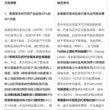
关税调整
物流资讯
1、美国宣布对巴西产品征收25%的
多家船司宣布征收巴拿马运河附加费
301关税
受今年厄尔尼诺天气可能加剧的影
美国贸易代表办公室（USTR）于7月
响，巴拿马运河正在提前采取一系列
15日发布公告，依据1974年《贸易
限制措施，以应对未来可能出现的持
法》第301条款，正式对原产于巴西
续干旱和水位下降风险。与此同时，
的商品加征25%关税。据巴西全国工
地中海航运（MSC）、达飞轮船
业联合会（CNI）估算，巴西对美出
（CMA CGM）、赫伯罗特（Hapag-
FedEx上调旺季附加费
口中约4,100种产品将受此轮关税影
2、菲律宾正式对中国水泥征保障税
Lloyd）等多家国际航运公司已陆续
响。不过，美方同步公布了豁免清
宣布征收巴拿马运河附加费，全球航
联邦快递FedEx发布2026年旺季需求
单，涵盖农产品、矿产品、化学品、
菲律宾海关局（BOC）依据贸易与工
运成本面临进一步上升压力。
附加费安排，各项费用自10月26日起
药品、金属、木材及纸浆、机械设
业部（DTI）第26-03号行政令及海关
陆续生效，执行至2027年1月17日；
备、飞机零部件、艺术品等品类。此
备忘录第164-2026号，自2026年7月
11月23日—12月27日为收费高峰，
外，USTR还拟对巴西加征另一项
6日起正式将来自中国和印度尼西亚
费率达到年内最高。其中Ground住
12.5%的301调查关税，预计于近期
的进口普通波特兰水泥及混合水泥
宅配送附加费最高0.8美元/件，较去
市场资讯
正式落地。
（税号2523.29.90、2523.90.00）纳
3、301关税无缝衔接：美国对60个
年上涨23%；Ground经济陆运附加
入保障措施征税范围，标准为每40公
经济体加征10%-12.5%新关税
费最高4.05美元/件。同时上调特殊操
美国新301关税正式落地生效
斤14比索（约合349比索/公吨），两
作、超大包裹相关费用，不合规超大