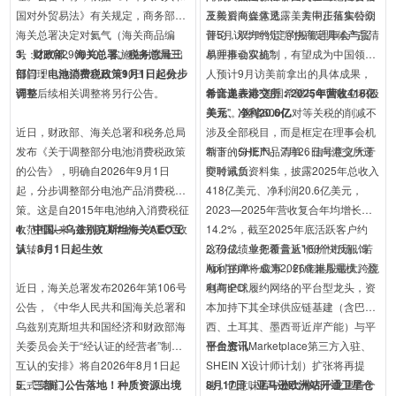
国对外贸易法》有关规定，商务部、
及美资商会意见，美方同步征集公众
王毅后向媒体透露，美中正落实特朗
海关总署决定对氦气（海关商品编
评论，双方约定"尽快商定具体产品清
普5月访华时约定的投资理事会与贸
号：2804290010）实施临时禁止出
3、财政部、海关总署、税务总局三
单并推动实施";
易理事会双机制，有望成为中国领导
口管理。自公布之日（10日）起执
部门：电池消费税政策9月1日起分步
人预计9月访美前拿出的具体成果，
行，后续相关调整将另行公告。
调整
鲁比奥并称"美国希望与中国建立积极
希音递表港交所：2025年营收418亿
关系"。这笔600亿对等关税的削减不
美元、净利20.6亿
近日，财政部、海关总署和税务总局
涉及全部税目，而是框定在理事会机
发布《关于调整部分电池消费税政策
制下的分批产品清单，信号意义大于
希音（SHEIN）7月26日向港交所递
的公告》，明确自2026年9月1日
即时减负。
交聆讯后资料集，披露2025年总收入
起，分步调整部分电池产品消费税政
418亿美元、净利润20.6亿美元，
策。这是自2015年电池纳入消费税征
2023—2025年营收复合年均增长
收范围以来，时隔11年的一次重大政
4、中国—乌兹别克斯坦海关AEO互
14.2%，截至2025年底活跃客户约
策转向。
认，8月1日起生效
2.73亿、业务覆盖近160个市场，若
这份成绩单把希音从"低价快反服饰
顺利挂牌将成为2026年港股最大跨境
App"的单一叙事，钉成兼具规模、盈
近日，海关总署发布2026年第106号
电商IPO。
利与全球履约网络的平台型龙头，资
公告，《中华人民共和国海关总署和
本加持下其全球供应链基建（含巴
乌兹别克斯坦共和国经济和财政部海
西、土耳其、墨西哥近岸产能）与平
关委员会关于“经认证的经营者”制度
台生态（Marketplace第三方入驻、
平台资讯
互认的安排》将自2026年8月1日起
SHEIN X设计师计划）扩张将再提
正式实施。
5、三部门公告落地！种质资源出境
速，也意味着中资出海四小龙里首个
8月17日，亚马逊欧洲站开通卫星仓