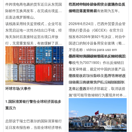
件跨境电商包裹的货车近日从东莞国
号为8541.90.00.00.11。措施自公告
巴西对华制冷设备用安全玻璃作出反
际邮件互换局发车，在完成出境监管
发布之日起生效，有效期为五年。
倾销日落复审终裁
后直达俄罗斯喀山。
该线路采用转关监管模式，企业可在
2026年6月24日，巴西外贸委员会管
东莞启运地一次性办结出口手续，经
理执行委员会（GECEX）在官方日
海关加封后直接转运至出境口岸放
报发布2026年第921号决议，对自中
行，无需重复报关，有效缓解了原有
国进口的制冷设备用安全玻璃（葡萄
海运及中欧班列运力拥堵、成本偏高
牙语名称：vidros para uso em
的问题，主要承接东莞优势的轻工制
eletrodomésticos da linha fria，南共
墨西哥对美国碳钢管延长反倾销税五
品及3C小件货源，为粤港澳大湾区跨
市税号为70071900）作出反倾销日
年
境电商开拓俄罗斯及中亚市场提供了
落复审终裁，裁定对中国的涉案产品
更高效的陆运物流新选择。
继续征收2.74－5.45美元/平方米的反
墨西哥政府公报显示，墨西哥将对进
倾销税，有效期为5年。决议自发布
口自美国的碳钢管产品反倾销税延长
环球市场/大事件
之日起生效。
五年。墨西哥经济部裁定，取消该措
施“很可能导致倾销行为重现并对本国
1.国际清算银行
警告全球经济面临多
产业造成损害”。该反倾销壁垒最初于
重压力
2005年实施，此后每五年复审续期。
涉案产品为外径超过16英寸的直缝碳
总部设于瑞士巴塞尔的国际清算银行
钢管，税号涵盖7305.11.02等。此次
近日发布报告称，当前全球经济增长
日落复审于2025年5月启动，调查期