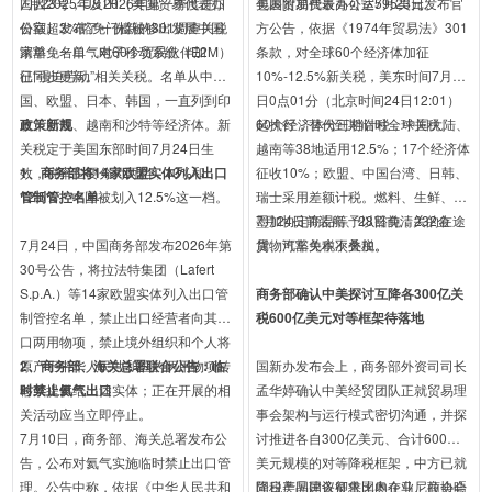
国因2025年及2026年第一季度进口
7月23号，USTR（美国贸易代表办
包裹附加费最高可达595美元。
美国贸易代表办公室7月23日发布官
份额超3%豁免门槛被移出发展中国
公室）发布了一份新的301调查关税
方公告，依据《1974年贸易法》301
家豁免名单，电子移动系统（E2M）
清单，一口气对60个贸易伙伴加
条款，对全球60个经济体加征
已同步更新。
征“强迫劳动”相关关税。名单从中
10%-12.5%新关税，美东时间7月24
国、欧盟、日本、韩国，一直列到印
日0点01分（北京时间24日12:01）
度、巴西、越南和沙特等经济体。新
政策新规
起执行，替代到期临时全球关税。
60个经济体分三档计税，中国大陆、
关税定于美国东部时间7月24日生
越南等38地适用12.5%；17个经济体
效，税率主要分为两档，10%和
1、商务部将14家欧盟实体列入出口
征收10%；欧盟、中国台湾、日韩、
12.5%。中国被划入12.5%这一档。
管制管控名单
瑞士采用差额计税。燃料、生鲜、美
墨加协定商品等予以豁免，232金
7月24日前装船、28日前清关的在途
7月24日，中国商务部发布2026年第
属、汽车关税不叠加。
货物可豁免本次关税。
30号公告，将拉法特集团（Lafert
S.p.A.）等14家欧盟实体列入出口管
商务部确认中美探讨互降各300亿关
制管控名单，禁止出口经营者向其出
税600亿美元对等框架待落地
口两用物项，禁止境外组织和个人将
原产于中华人民共和国的两用物项转
2、商务部、海关总署联合公告：临
国新办发布会上，商务部外资司司长
移或提供给上述实体；正在开展的相
时禁止氦气出口
孟华婷确认中美经贸团队正就贸易理
关活动应当立即停止。
事会架构与运行模式密切沟通，并探
7月10日，商务部、海关总署发布公
讨推进各自300亿美元、合计600亿
告，公布对氦气实施临时禁止出口管
美元规模的对等降税框架，中方已就
理。公告中称，依据《中华人民共和
降税产品建议征求国内企业、商协会
同日美国国务卿鲁比奥在马尼拉会晤