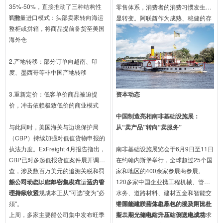
35%-50%，直接推动了三种结构性
零售体系，消费者的消费习惯发生明
调整：
1.批量进口模式：头部卖家转向海运
显转变。阿联酋作为成熟、稳健的存
整柜或拼箱，将商品提前备货至美国
量市场，其流量正逐步告别波动、回
海外仓
归理性的常态化增长。（澎湃新闻）
2.产地转移：部分订单向越南、印
度、墨西哥等非中国产地转移
3.重新定价：低客单价商品被迫提
资本动态
价，冲击依赖极致低价的商业模式
中国制造亮相南非基础设施展：
与此同时，美国海关与边境保护局
从“卖产品”转向“卖服务”
（CBP）持续加强对低值货物申报的
执法力度。ExFreight 4月报告指出，
南非基础设施展览会于6月9日至11日
CBP已对多起低报货值案件展开调
在约翰内斯堡举行，全球超过25个国
查，涉及数百万美元的追溯关税和罚
家和地区的400余家参展商参展。
款。对于仍以直邮小包模式运营的中
船公司动态：PSS密集发布，运力管
120多家中国企业携工程机械、管道
小卖家，合规成本正从"可选"变为"必
理持续收紧
水务、道路材料、建材五金和智能交
须"。
通等领域产品集中亮相。受访中国企
中国能建联营体总承包的埃及阿比杜
上周，多家主要船公司集中发布旺季
业表示，随着南非基础设施建设需求
斯二期光储电站升压站倒送电成功