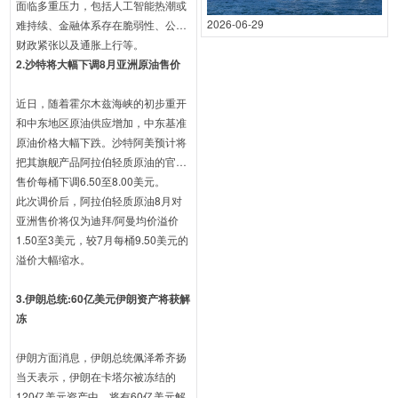
面临多重压力，包括人工智能热潮或
为2024年3月至2025年2月。（文章
2026-06-29
难持续、金融体系存在脆弱性、公共
来源|外贸科技宝）
财政紧张以及通胀上行等。
2.沙特将大幅下调8月亚洲原油售价
近日，随着霍尔木兹海峡的初步重开
和中东地区原油供应增加，中东基准
原油价格大幅下跌。沙特阿美预计将
把其旗舰产品阿拉伯轻质原油的官方
售价每桶下调6.50至8.00美元。
此次调价后，阿拉伯轻质原油8月对
亚洲售价将仅为迪拜/阿曼均价溢价
1.50至3美元，较7月每桶9.50美元的
溢价大幅缩水。
3.伊朗总统:60亿美元伊朗资产将获解
冻
伊朗方面消息，伊朗总统佩泽希齐扬
当天表示，伊朗在卡塔尔被冻结的
120亿美元资产中，将有60亿美元解