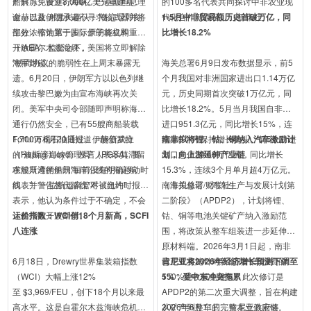
产解冻、设立3,000亿美元重建基
船只可免费通行海峡。巴基斯坦总理
的100多名代表共同探讨中非农业现
金，以及伊朗承诺不寻求核武器并将
谢赫巴兹·谢里夫确认："备忘录即刻
代化合作新路径。（新华社）
1-5月中非贸易额历史首破万亿，同
部分浓缩铀置于国际原子能机构
生效，作为第一步，伊朗将立即重新
比增长18.2%
（IAEA）监督之下。
开放霍尔木兹海峡，美国将立即解除
海军封锁。
"然而协议的脆弱性在上周末暴露无
海关总署6月9日发布数据显示，前5
遗。6月20日，伊朗军方以以色列继
个月我国对非洲国家进出口1.14万亿
续攻击黎巴嫩为由宣布海峡再次关
元，历史同期首次突破1万亿元，同
闭。美军中央司令部随即声明称海峡
比增长18.2%。5月当月我国自非洲
通行仍然安全，已有55艘商船装载
进口951.3亿元，同比增长15%，连
1,700万桶石油通过。伊朗新成立
Fortune 6月20日报道，赫伯罗特
续第9个月保持增长势头。前5个月进
南非拟将锂、钴、铜纳入汽车激励计
的"波斯湾海峡管理局"（PGSA）要
（Hapag-Lloyd）发言人表示其滞留
出口总值20.68万亿元，同比增长
划，向上游延伸产业链
求船只遵循伊朗海岸沿线的指定航
在波斯湾的船只"目前没有明确移动时
15.3%，连续3个月单月超4万亿元。
线，并警告替代路线"不被允许"。
间表"。一位航运高管对《纽约时报》
（海关总署/财联社）
南非拟修订《汽车生产与发展计划第
表示，他认为条件过于不确定，不会
二阶段》（APDP2），计划将锂、
让船只离开波斯湾。
运价指数：WCI创18个月新高，SCFI
钴、铜等电池关键矿产纳入激励范
八连涨
围，将政策从整车组装进一步延伸至
原材料端。2026年3月1日起，南非
6月18日，Drewry世界集装箱指数
已正式实施针对新能源汽车投资的
肯尼亚将2026年经济增长预测下调至
（WCI）大幅上涨12%
150%税收减免政策。此次修订是
5%，受中东冲突拖累
至 $3,969/FEU，创下18个月以来最
APDP2的第二次重大调整，旨在构建
高水平。这是自霍尔木兹海峡危机爆
从矿产到整车的完整本土供应链。
2026年6月11日，肯尼亚政府将