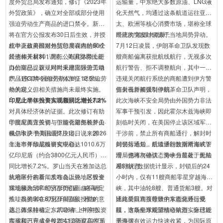
度外贸总局发布通知，修订《2023年
运输量，中东绝大多数原油、LNG液
外贸政策》，确立对全部或部分使用
化天然气，均通过这条航道运往亚
强迫劳动生产商品的进口禁令。新规
太、欧洲等核心消费市场，堪称全球
将在官方公报发布30日后生效，并授
经济的“能源大动脉”。
而此次突发封锁源于当地局势异动。
权中央政府根据外贸总局调查结果或
此举正值美国对包括印度在内的60个
7月12日凌晨，伊朗革命卫队发现数
其他相关材料，另行公布具体禁止进
经济体开展301调查。美国贸易代表
艘商船偏离获批航线航行，无视多次
口的商品。新规同时采用国际劳工组
办公室已提议，对尚未建立强迫劳动
航行警告、拒不调整航向，其中一艘
织《1930年强迫劳动公约》对强迫劳
产品进口禁令的经济体加征12.5%额
违规关闭航行系统的商船遭到伊方警
动的定义。
外关税，但相关措施尚未最终实施。
告射击并被强制停航。
据央视新闻援引伊朗革命卫队声明，
印度此前认为美方调查缺乏充分和针
印尼上半年投资实现额同比增长7.2%
此次海峡不安全局势由外国势力非法
对具体经济体的证据。此次修订有助
军事干预引发，因此霍尔木兹海峡即
于回应美方关切，但能否避免额外关
印度尼西亚投资与下游化部部长罗山·
刻临时关闭，在美国停止该区域军事
税仍取决于美国最终决定。（
佩尔卡萨·鲁斯拉尼7月16日说，2026
来源：
干涉前，禁止所有商船通行，解封时
上海市开放战略研究中心
年上半年印尼投资实现额达1010.6万
）
间另行通知。后续伊朗波斯湾海峡管
封锁落地后，航道通行数据断崖式下
亿印尼盾（约合3800亿元人民币），
理局也再次确认，海峡当前处于无法
滑，拥堵与停摆态势十分显著。船舶
同比增长7.2%。罗山当天在雅加达总
通行状态。
AIS航行数据统计显示，封锁后的24
统府举行的新闻发布会上说，尽管全
从地区分布看，爪哇岛以外地区投资
小时内，仅有11艘商船零星穿越海
球地缘政治和经济形势仍面临不确定
实现额为507.8万亿印尼盾，略高于
峡，其中油轮8艘、普通货船3艘。对
性，投资者在印尼开展直接投资的意
爪哇岛的502.8万亿印尼盾。雅加
比此前日均百艘级的常态化通行规
通路受限直接导致中东能源外运受
愿总体保持稳定。2026年上半年投资
达、西爪哇省、东爪哇省、中苏拉威
模，这条全球能源核心航道实际已近
阻，市场船东观望情绪浓烈，全球能
实现额已完成全年2041.3万亿印尼盾
西省和万丹省是投资实现额最高的五
乎停摆。
源海运有效运力快速收紧，为国际原