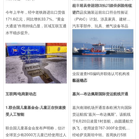
税率最高曾达58.6%‌。如今全部免税
起，对从中国进口的25类高风险非监
今年上半年，经中老铁路进出口货值
进口。
管产品实施装运前出口符合性验证
171.6亿元，同比增长33.7%。“黄金
（PVoC）计划。涉及家具、建材、
大通道”作用持续凸显，区域互联互通
汽车零部件、玩具、燃气设备等品
水平稳步提升。
类，须在装船前获符合性证书
（CoC），否则到港后将被退运或面
临高额罚款。南非标准局（SABS）
负责委派检测机构执行检验。目前设
6个月过渡期，该计划率先试点中
国，长远将扩至其他出口国。出口企
业应速查HS编码并联络认可机构准
航运动态
备合规。
互联网/电商新动态
嘉兴—布达佩斯国际货运航线开通
1.联合国儿童基金会:儿童正在快速接
嘉兴南湖机场开通首条欧洲方向国际
受人工智能
货运航线“嘉兴—布达佩斯”。该航线
于6月20日凌晨1时首航，由圆通航空
联合国儿童基金会发布声明称，估计
执飞，使用波音767-300F全货机，
全球至少有2000万儿童已经使用过人
经哈萨克斯坦中转。首周执行5班