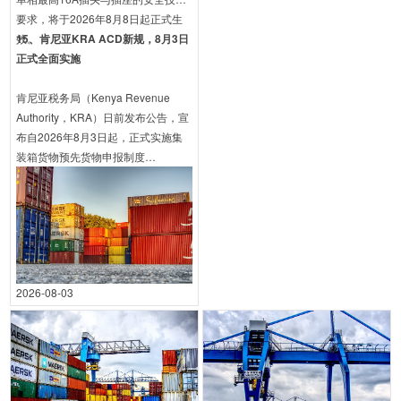
要求，将于2026年8月8日起正式生
效。
15、肯尼亚KRA ACD新规，8月3日
正式全面实施
肯尼亚税务局（Kenya Revenue
Authority，KRA）日前发布公告，宣
布自2026年8月3日起，正式实施集
装箱货物预先货物申报制度
（Advance Cargo Declaration，简
称ACD）。所有目的港为肯尼亚的集
装箱货物，均须在装船前完成ACD申
报并取得参考编码，该编码须标注于
提单上方可出运。（文章来源 |外贸
宝科技集团）
2026-08-03