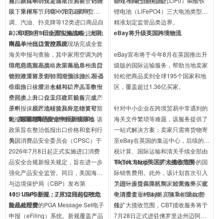
减扣跟踪单、仅需首批报关前登记目
整。新规明确规定烟草、酒类、16座
合规布局已迫在眉睫。
ion）锂聚合物电池（LiPo）磷酸铁
录，采样环节只需一方见证即可。
以下乘用车、≤90000BTU家用空
锂电池（LiFePO4）三大电池类型，
调、汽油、扑克牌等12类进口商品自
精准划定监管品类边界。
2026年8月14日起禁止在企业注册地
8、印尼9月1日全面实施战略，大宗
eBay将升级英国跨境物流
申报，须抵达入境口岸现场完成全套
商品单一出口管控系统
海关申报与查验，其中家用空调为跨
eBay宣布将于今年8月在英国推出升
境电商高频品类，政策落地后相关货
印尼总统宣布战略大宗商品单一出口
级版的国际运输服务，帮助当地卖家
物到港滞留及查验周期预计拉长2—5
管控政策将于9月1日全面实施，覆盖
轻松把商品卖到全球195个国家和地
个工作日、滞港仓储与口岸人工申报
棕榈油、橡胶、木材和矿产品等数十
区，覆盖超过1.36亿买家。
费同步上升，仅工厂建厂设备、生产
个品类。出口企业须在装船前完成电
原料、保税区流转货及应急物资可豁
子申报、原产地核验和外汇结算登
针对中小企业在跨境贸易中常遇到的
免按原属地申报。
记，未通过审批的货物无法清关。该
9、美国消费品安全申报新规落地
海关文件繁琐等难题，该服务提供了
政策旨在整治低报出口价格和套利行
一站式解决方案：卖家只需将货物寄
为。
美国消费品安全委员会（CPSC）于
至eBay在英国的集运中心，后续的关
2026年7月8日起正式实施进口消费
税计算、国际运输和清关手续全部由
品安全合规新报关规定，旨在进一步
平台代为处理，且不会收取额外的国
TikTok Shop美区扩大揽收范围
强化产品安全监管。同日，美国海关
际销售费用。此外，该计划首次引入
与边境保护局（CBP）发布第
了国际退货保障机制。如果海外买家
为进一步提高美区商家经营效率、优
41f915e号公告，正式启用与CPSC
10、USPS新规：7月12日起征收危
申请退货，eBay将直接承担退款责
化消费者履约体验，TikTok Shop持
新规相配套的PGA Message Set电子
险品处理费
任。
续扩大揽收范围，CBT揽收服务将于
申报（eFiling）系统。新规覆盖产品
7月28日正式进驻佛罗里达州迈阿密