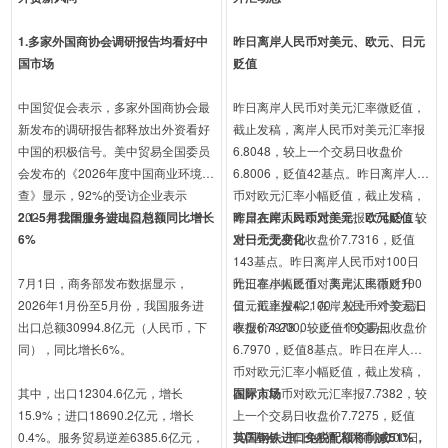
1.多家外国商协会调研报告均看好中
昨日离岸人民币对美元、欧元、日元
国市场
贬值
中国贸促会表示，多家外国商协会最
昨日离岸人民币对美元汇率微贬值，
新发布的调研报告都释放出外资看好
截止发稿，离岸人民币对美元汇率报
中国的积极信号。美中贸易全国委员
6.8048，较上一个交易日收盘价
会发布的《2026年度中国商业环境调
6.8006，贬值42基点。昨日离岸人民
查》显示，92%的受访企业表示
币对欧元汇率小幅贬值，截止发稿，
2025年在华业务实现盈利。
2.1-5月我国服务进出口总额同比增长
离岸人民币对欧元汇率报7.7459，较
昨日在岸人民币对美元、欧元贬值，
6%
上一个交易日收盘价7.7316，贬值
对日元无变化
143基点。昨日离岸人民币对100日
7月1日，商务部发布数据显示，
元汇率小幅贬值，离岸人民币对100
昨日在岸人民币对美元汇率微贬升
2026年1月份至5月份，我国服务进
日元汇率报4.2100，较上一个交易日
值，截止发稿，在岸人民币对美元汇
出口总额30994.8亿元（人民币，下
收盘价4.2000，贬值100基点。
率报6.7978，较上一个交易日收盘价
同），同比增长6%。
6.7970，贬值8基点。昨日在岸人民
币对欧元汇率小幅贬值，截止发稿，
其中，出口12304.6亿元，增长
在岸人民币对欧元汇率报7.7382，较
国际市场
15.9%；进口18690.2亿元，增长
上一个交易日收盘价7.7275，贬值
0.4%。服务贸易逆差6385.6亿元，
107基点。昨日在岸人民币对100日
英国钢铁进口免税配额将削减51%，