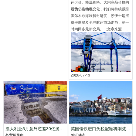
运运价、能源价格、大宗商品价格的
波动仍将持续。
局势仍在动态变化，我们将持续跟踪
霍尔木兹海峡解封进度、苏伊士运河
费率调整及全球航运市场走势，第一
时间同步最新变局。（文章来源 | 贸
易网）
2026-07-13
澳大利亚5月意外逆差30亿澳元！
英国钢铁进口免税配额将削减51%！
外贸新风向
外汇动态