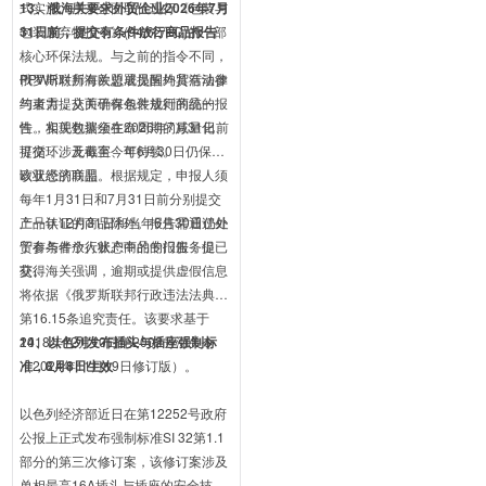
式实施、用来全面取代现行《包装与
13、俄海关要求外贸企业2026年7月
包装废弃物指令》(94/62/EC)的一部
31日前，提交有条件放行商品报告
核心环保法规。与之前的指令不同，
PPWR对所有欧盟成员国均具有法律
俄罗斯联邦海关总署提醒外贸活动参
约束力，从而确保包装规则的统一
与者需提交关于有条件放行商品的报
性，实现包装全生命周期的减量化、
告。相关数据须在2026年7月31日前
可循环、无毒害、可持续。
提交，涉及截至今年6月30日仍保持
该状态的商品。根据规定，申报人须
欧亚经济联盟
每年1月31日和7月31日前分别提交
上一年12月31日和当年6月30日仍处
产品认证的商品除外。报告需通过外
于有条件放行状态商品的报告，但已
贸参与者个人账户中的专门服务提
获得
交。海关强调，逾期或提供虚假信息
将依据《俄罗斯联邦行政违法法典》
第16.15条追究责任。该要求基于
2018年12月10日第2002号海关令
14、以色列发布插头与插座强制标
（2024年11月19日修订版）。
准，8月8日生效
以色列经济部近日在第12252号政府
公报上正式发布强制标准SI 32第1.1
部分的第三次修订案，该修订案涉及
单相最高16A插头与插座的安全技术