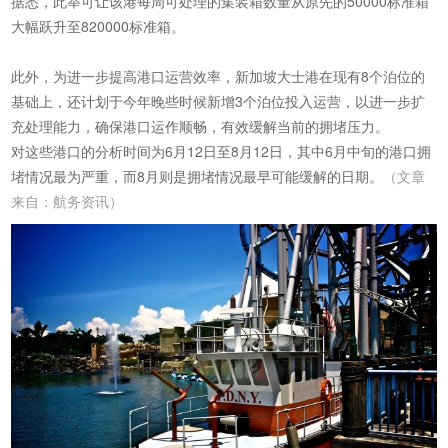
据悉，此举可让该港每周可处理的集装箱数量从原先的50000标准箱
大幅跃升至820000标准箱。
此外，为进一步提高港口运营效率，新加坡大士港在现有8个泊位的
基础上，还计划于今年晚些时候新增3个泊位投入运营，以进一步扩
充处理能力，确保港口运作顺畅，有效缓解当前的拥堵压力。
对这些港口的分析时间为6月12日至8月12日，其中6月中旬的港口拥
堵情况最为严重，而8月则是拥堵情况最早可能缓解的日期。
（文章
来自：
航务资讯）