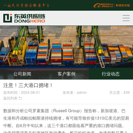
公司新闻
客户案例
行业动态
注意！三大港口拥堵！
发布时间：2024-08-01
发布者：admin
关注度：439
返回列表

数据和分析公司罗素集团（Russell Group）报告称，新加坡港、巴
生港和丹戎帕拉帕斯港持续拥堵，有可能导致价值1310亿美元的贸易
中断。自6月中旬以来，这三个港口都面临着严重的港口拥堵问题。
由于胡塞武装在红海地区发动袭击，船只纷纷改道。改道的船只要么