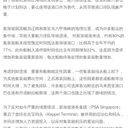
晚于计划到达，要么使用该港口作为替代，从而导致港口排队现象严
重。
新加坡因其幅员辽阔和靠近马六甲海峡的地理位置，成为许多船运的
集中地，导致大量船只排队等候进港。 对新加坡港来说，约有90%的
集装箱船未按照预定时间抵达新加坡港口，比例高于去年平均的
77%。此外船舶入港停留时间也比去年同期增加22%。这是因为需求
增加和集装箱重新装卸，每次船舶停靠处理的集装箱数量增加。
考虑到卸货港、重量和船舶稳定性因素，一些集装箱须从船上卸下，
为其他集装箱腾出空间，之后再装回船上。这些因素都造成船舶等泊
时间大增，为了避免排队，许多船公司选择靠泊附近的马来西亚港口
巴生港和丹戎帕拉帕斯港，这两个港口也随之出现了拥堵的情况。
为了应对如今严重的堵塞情况，新加坡港务集团（PSA Singapore）
重启了曾经在吉宝码头（Keppel Terminal）被停用的旧泊位和码头，
并同步增加人力资源投入，以应对集装箱积压的紧迫问题。